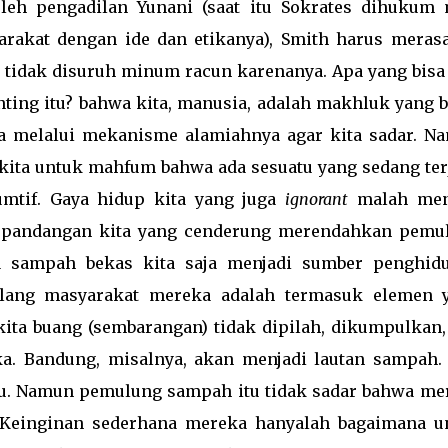
leh pengadilan Yunani (saat itu Sokrates dihukum 
rakat dengan ide dan etikanya), Smith harus meras
 tidak disuruh minum racun karenanya. Apa yang bisa 
ting itu? bahwa kita, manusia, adalah makhluk yang b
a melalui mekanisme alamiahnya agar kita sadar. N
kita untuk mahfum bahwa ada sesuatu yang sedang terj
umtif. Gaya hidup kita yang juga
ignorant
malah men
ah pandangan kita yang cenderung merendahkan pemu
a sampah bekas kita saja menjadi sumber penghid
ulang masyarakat mereka adalah termasuk elemen 
ita buang (sembarangan) tidak dipilah, dikumpulkan,
ka. Bandung, misalnya, akan menjadi lautan sampah.
u. Namun pemulung sampah itu tidak sadar bahwa me
. Keinginan sederhana mereka hanyalah bagaimana u