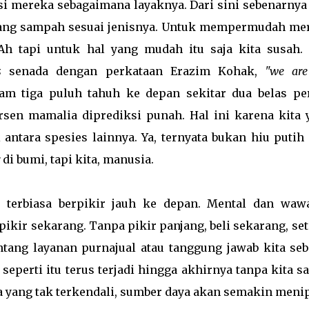
asi mereka sebagaimana layaknya. Dari sini sebenarnya 
uang sampah sesuai jenisnya. Untuk mempermudah me
h tapi untuk hal yang mudah itu saja kita susah. 
is
senada dengan perkataan Erazim Kohak,
"we are
am tiga puluh tahuh ke depan sekitar dua belas pe
rsen mamalia diprediksi punah. Hal ini karena kita 
antara spesies lainnya. Ya, ternyata bukan hiu putih 
di bumi, tapi kita, manusia.
k terbiasa berpikir jauh ke depan. Mental dan waw
pikir sekarang. Tanpa pikir panjang, beli sekarang, se
tang layanan purnajual atau tanggung jawab kita seb
perti itu terus terjadi hingga akhirnya tanpa kita sa
a yang tak terkendali, sumber daya akan semakin meni