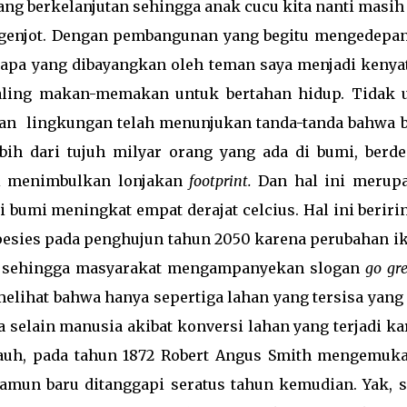
g berkelanjutan sehingga anak cucu kita nanti masih 
genjot. Dengan pembangunan yang begitu mengedepa
 apa yang dibayangkan oleh teman saya menjadi kenya
aling makan-memakan untuk bertahan hidup. Tidak 
an lingkungan telah menunjukan tanda-tanda bahwa 
ih dari tujuh milyar orang yang ada di bumi, berde
ni menimbulkan lonjakan
footprint.
Dan hal ini merup
i bumi meningkat empat derajat celcius. Hal ini berir
esies pada penghujun tahun 2050 karena perubahan ik
adi sehingga masyarakat mengampanyekan slogan
go gr
elihat bahwa hanya sepertiga lahan yang tersisa yang 
a selain manusia akibat konversi lahan yang terjadi ka
h jauh, pada tahun 1872 Robert Angus Smith mengemuk
mun baru ditanggapi seratus tahun kemudian. Yak, 