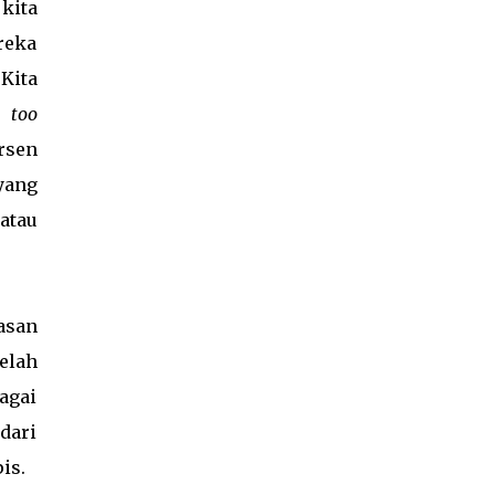
Cerita ini sudah pernah aku bagikan di
kita
Instagram dan Twitter. Pengalaman yang
reka
ingin aku bagi di sini adalah kali pertama
Kita
aku mengalami langsung kejadian mistis di
gunung. Tiap kali mendaki gunung aku
 too
belum pernah mengalami kejadian mistis
rsen
secara langsung. Pun saat kehidupan
yang
sehari-hari tidak pernah aku menjadi
subyek utama. Tidak, aku tidak sengaja
atau
meminta hal ini terjadi. Paling kalau pun
terjadi, aku hanya menjadi saksi saja,
termasuk saat mendaki dengan teman-
temanku. Tentu ini adalah hal yang perlu
asan
aku syukuri karena sejauh ini kami semua
telah
masih dil...
agai
dari
pis.