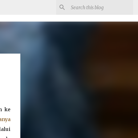
n ke
anya
alui