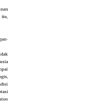
unan
itu,
gan-
idak
usia
mpai
gis,
disi
tasi
ation