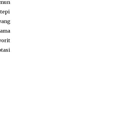
amun
tepi
yang
lama
orit
tasi