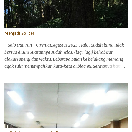
Menjadi Soliter
Solo trail run - Ciremai, Agustus 2023 Halo ! Sudah lama tidak
bersua di sini. Alasannya sudah jelas: (lagi-lagi) kehabisan
alokasi energi dan waktu. Beberapa bulan ke belakang memang
agak sulit menumpahkan kata-kata di blog ini. Seringnya hanya
bisa mencuil perasaan dan pikiran, lalu membubuhkannya di
media sosial yang lebih ringkas: Instagram atau Twitter
(sekarang X). Itu pun aku juga agak kepayahan. Ya, begitulah
menuju berusia. Alokasi energi dan waktu memang harus pandai
disalurkan. Mumpung sekarang akhir pekan dan mengawali
September Ceria (semoga, ya), aku ingin merampungkan satu
tulisan pribadi yang menurutku cukup penting: tentang merasa.
Dari dulu aku penasaran dengan belajar bagaimana manusia
menyelaraskan pikiran, perasaan, dan perkataan. Ada yang