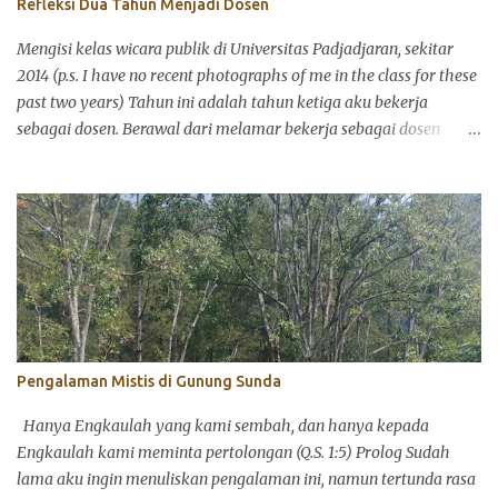
Refleksi Dua Tahun Menjadi Dosen
ketiganya sinkron satu sama lain, ada yang tidak. Banyak teori
tentang ini dan menariknya teori tentang perilaku manusia dan
Mengisi kelas wicara publik di Universitas Padjadjaran, sekitar
psikologi mencintai tidak selalu menjawab bagaimana seseorang
2014 (p.s. I have no recent photographs of me in the class for these
dikondisikan dalam...
past two years) Tahun ini adalah tahun ketiga aku bekerja
sebagai dosen. Berawal dari melamar bekerja sebagai dosen
paruh waktu dan berakhir menjadi dosen tetap di salah satu
perguruan tinggi swasta di Bandung. Sebetulnya aku agak
sungkan menggunakan kata dosen karena secara definitif
terminologi dosen ini di mataku memiliki konstruksi sosial yang
hirarkis. Beberapa ahli bahasa beranggapan bahwa kata "dosen"
diserap dari bahasa Belanda, docent , yang artinya adalah staf
pengajar, sama seperti guru di setiap tingkatan pendidikan. Itulah
mengapa "dosen" dan "guru" secara bersamaan digabung ke
dalam Undang-undang No.4/2005. Namun untuk mengefektifkan
Pengalaman Mistis di Gunung Sunda
penggunaan kata, marilah kita sepakati dalam tulisan ini untuk
menggunakan kata "dosen" sebagai profesi, bukan posisi hirarkis
Hanya Engkaulah yang kami sembah, dan hanya kepada
di kelas. Dibandingkan teman sejawat yang...
Engkaulah kami meminta pertolongan (Q.S. 1:5) Prolog Sudah
lama aku ingin menuliskan pengalaman ini, namun tertunda rasa