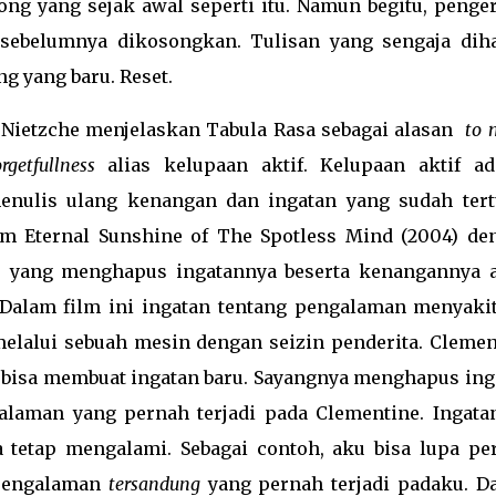
ong yang sejak awal seperti itu. Namun begitu, penger
 sebelumnya dikosongkan. Tulisan yang sengaja dih
 yang baru. Reset.
Nietzche menjelaskan Tabula Rasa sebagai alasan
to 
orgetfullness
alias kelupaan aktif. Kelupaan aktif ad
nulis ulang kenangan dan ingatan yang sudah tertu
ilm Eternal Sunshine of The Spotless Mind (2004) de
e yang menghapus ingatannya beserta kenangannya 
Dalam film ini ingatan tentang pengalaman menyaki
elalui sebuah mesin dengan seizin penderita. Clemen
 bisa membuat ingatan baru. Sayangnya menghapus ing
alaman yang pernah terjadi pada Clementine. Ingata
a tetap mengalami. Sebagai contoh, aku bisa lupa pe
 pengalaman
tersandung
yang pernah terjadi padaku. D