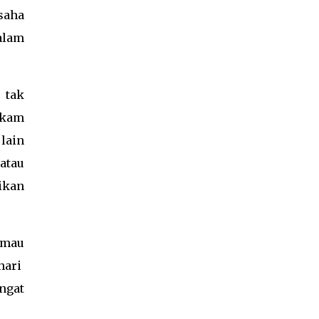
saha
alam
 tak
ekam
 lain
atau
ikan
 mau
hari
ngat