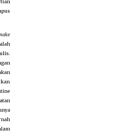
tian
apus
make
alah
lis.
ngan
akan
tkan
tine
atan
nnya
rnah
alam