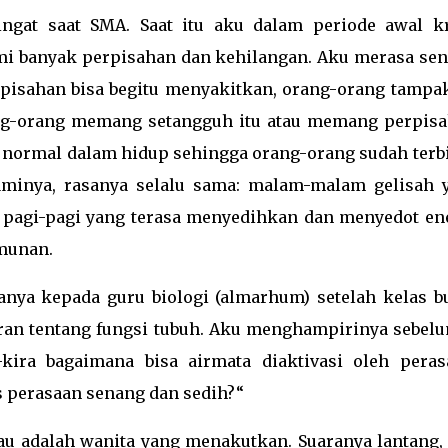
gat saat SMA. Saat itu aku dalam periode awal kr
mi banyak perpisahan dan kehilangan. Aku merasa send
rpisahan bisa begitu menyakitkan, orang-orang tampa
ang-orang memang setangguh itu atau memang perpisa
 normal dalam hidup sehingga orang-orang sudah terbi
aminya, rasanya selalu sama: malam-malam gelisah 
, pagi-pagi yang terasa menyedihkan dan menyedot ene
amunan.
nya kepada guru biologi (almarhum) setelah kelas bu
aran tentang fungsi tubuh. Aku menghampirinya sebelu
kira bagaimana bisa airmata diaktivasi oleh peras
s perasaan senang dan sedih?“
au adalah wanita yang menakutkan. Suaranya lantang, 