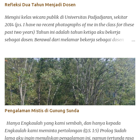
menyelaraskan pikiran, perasaan, dan perkataan. Ada yang
Refleksi Dua Tahun Menjadi Dosen
ketiganya sinkron satu sama lain, ada yang tidak. Banyak teori
tentang ini dan menariknya teori tentang perilaku manusia dan
Mengisi kelas wicara publik di Universitas Padjadjaran, sekitar
psikologi mencintai tidak selalu menjawab bagaimana seseorang
2014 (p.s. I have no recent photographs of me in the class for these
dikondisikan dalam...
past two years) Tahun ini adalah tahun ketiga aku bekerja
sebagai dosen. Berawal dari melamar bekerja sebagai dosen
paruh waktu dan berakhir menjadi dosen tetap di salah satu
perguruan tinggi swasta di Bandung. Sebetulnya aku agak
sungkan menggunakan kata dosen karena secara definitif
terminologi dosen ini di mataku memiliki konstruksi sosial yang
hirarkis. Beberapa ahli bahasa beranggapan bahwa kata "dosen"
diserap dari bahasa Belanda, docent , yang artinya adalah staf
pengajar, sama seperti guru di setiap tingkatan pendidikan. Itulah
mengapa "dosen" dan "guru" secara bersamaan digabung ke
dalam Undang-undang No.4/2005. Namun untuk mengefektifkan
Pengalaman Mistis di Gunung Sunda
penggunaan kata, marilah kita sepakati dalam tulisan ini untuk
menggunakan kata "dosen" sebagai profesi, bukan posisi hirarkis
Hanya Engkaulah yang kami sembah, dan hanya kepada
di kelas. Dibandingkan teman sejawat yang...
Engkaulah kami meminta pertolongan (Q.S. 1:5) Prolog Sudah
lama aku ingin menuliskan pengalaman ini, namun tertunda rasa