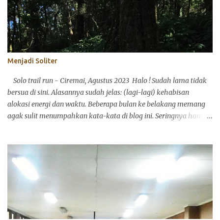
e
n
t
Menjadi Soliter
Solo trail run - Ciremai, Agustus 2023 Halo ! Sudah lama tidak
bersua di sini. Alasannya sudah jelas: (lagi-lagi) kehabisan
alokasi energi dan waktu. Beberapa bulan ke belakang memang
agak sulit menumpahkan kata-kata di blog ini. Seringnya hanya
bisa mencuil perasaan dan pikiran, lalu membubuhkannya di
media sosial yang lebih ringkas: Instagram atau Twitter
(sekarang X). Itu pun aku juga agak kepayahan. Ya, begitulah
menuju berusia. Alokasi energi dan waktu memang harus pandai
disalurkan. Mumpung sekarang akhir pekan dan mengawali
September Ceria (semoga, ya), aku ingin merampungkan satu
tulisan pribadi yang menurutku cukup penting: tentang merasa.
Dari dulu aku penasaran dengan belajar bagaimana manusia