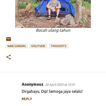
Bocah ulang tahun
NAIK GUNUNG
SOLITUDE
THOUGHTS
Anonymous
26 April 2023 at 12:41
C
Dirgahayu, Dip! Semoga jaya selalu!
o
REPLY
m