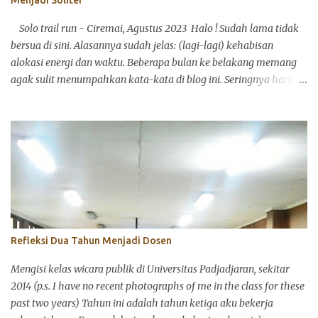
Menjadi Soliter
Solo trail run - Ciremai, Agustus 2023 Halo ! Sudah lama tidak
bersua di sini. Alasannya sudah jelas: (lagi-lagi) kehabisan
alokasi energi dan waktu. Beberapa bulan ke belakang memang
agak sulit menumpahkan kata-kata di blog ini. Seringnya hanya
bisa mencuil perasaan dan pikiran, lalu membubuhkannya di
media sosial yang lebih ringkas: Instagram atau Twitter
(sekarang X). Itu pun aku juga agak kepayahan. Ya, begitulah
menuju berusia. Alokasi energi dan waktu memang harus pandai
disalurkan. Mumpung sekarang akhir pekan dan mengawali
September Ceria (semoga, ya), aku ingin merampungkan satu
tulisan pribadi yang menurutku cukup penting: tentang merasa.
Dari dulu aku penasaran dengan belajar bagaimana manusia
menyelaraskan pikiran, perasaan, dan perkataan. Ada yang
Refleksi Dua Tahun Menjadi Dosen
ketiganya sinkron satu sama lain, ada yang tidak. Banyak teori
tentang ini dan menariknya teori tentang perilaku manusia dan
Mengisi kelas wicara publik di Universitas Padjadjaran, sekitar
psikologi mencintai tidak selalu menjawab bagaimana seseorang
2014 (p.s. I have no recent photographs of me in the class for these
dikondisikan dalam...
past two years) Tahun ini adalah tahun ketiga aku bekerja